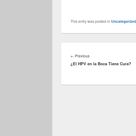
This entry was posted in
Uncategorize
Navegación
de
Previous
←
Previous
entradas
¿El HPV en la Boca Tiene Cura?
post: