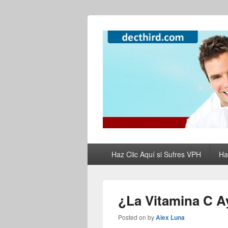
Como Curar el
Como Tratar el VPH, el Herpes y Elimi
de Forma Natur
Primary
Haz Clic Aquí si Sufres VPH
Ha
menu
¿La Vitamina C A
Posted on
by
Alex Luna