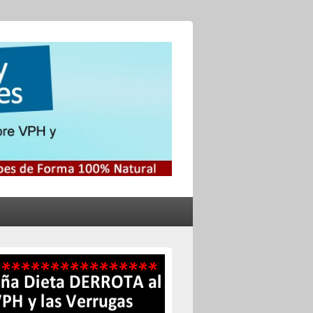
no y el Herpes
s Genitales