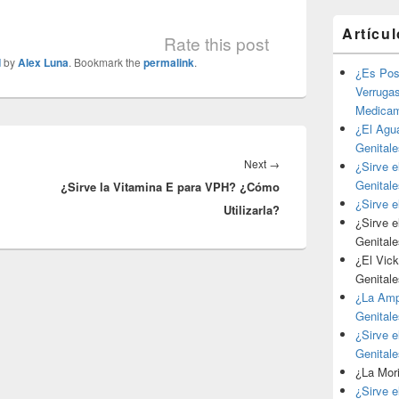
Artícu
Rate this post
d
by
Alex Luna
. Bookmark the
permalink
.
¿Es Posi
Verrugas
Medica
¿El Agu
Genital
Next
Next
→
¿Sirve e
Genital
¿Sirve la Vitamina E para VPH? ¿Cómo
post:
¿Sirve e
Utilizarla?
¿Sirve e
Genital
¿El Vick
Genital
¿La Ampi
Genital
¿Sirve e
Genital
¿La Mori
¿Sirve e