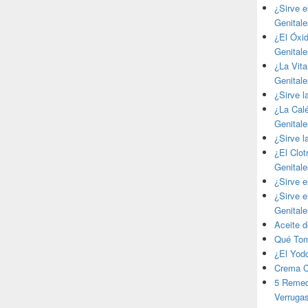
¿Sirve e
Genital
¿El Óxid
Genital
¿La Vita
Genital
¿Sirve l
¿La Calé
Genital
¿Sirve l
¿El Clot
Genital
¿Sirve e
¿Sirve e
Genital
Aceite d
Qué Tom
¿El Yodo
Crema C
5 Remed
Verrugas