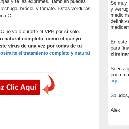
njas y te las exprimes. También puedes
Sé muy b
lechuga, brócoli y tomate. Estas verduras
y verrug
medicina
ina C.
definiti
medicam
C no va a curarte el VPH por sí solo.
o natural completo, como el que yo
En este 
este virus de una vez por todas de tu
para fin
ostrarte el tratamiento completo y natural
elimina
Si en al
poco má
aquí
.
Saludos
Alex