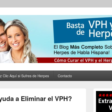
 Virus del Papiloma Huma
nar tus Verrugas Para Siempre
al y Eliminar las Verruga
z Clic Aquí si Sufres de Herpes
Contacto
Primary
Sidebar
yuda a Eliminar el VPH?
Widget
Area