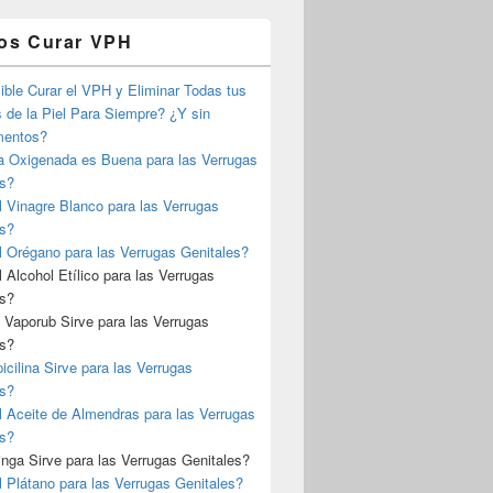
los Curar VPH
ble Curar el VPH y Eliminar Todas tus
 de la Piel Para Siempre? ¿Y sin
mentos?
a Oxigenada es Buena para las Verrugas
es?
l Vinagre Blanco para las Verrugas
es?
l Orégano para las Verrugas Genitales?
l Alcohol Etílico para las Verrugas
es?
 Vaporub Sirve para las Verrugas
es?
cilina Sirve para las Verrugas
es?
l Aceite de Almendras para las Verrugas
es?
nga Sirve para las Verrugas Genitales?
l Plátano para las Verrugas Genitales?