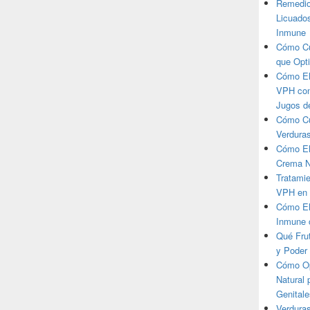
Remedio
Licuados
Inmune
Cómo Cu
que Opt
Cómo Eli
VPH con
Jugos d
Cómo Cu
Verdura
Cómo El
Crema N
Tratamie
VPH en 
Cómo El
Inmune 
Qué Frut
y Poder 
Cómo Op
Natural 
Genitale
Verduras