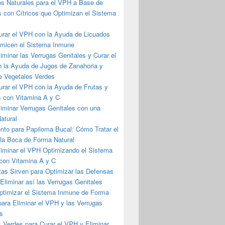
s Naturales para el VPH a Base de
 con Cítricos que Optimizan el Sistema
rar el VPH con la Ayuda de Licuados
imicen el Sistema Inmune
minar las Verrugas Genitales y Curar el
 la Ayuda de Jugos de Zanahoria y
e Vegetales Verdes
rar el VPH con la Ayuda de Frutas y
s con Vitamina A y C
iminar Verrugas Genitales con una
atural
nto para Papiloma Bucal: Cómo Tratar el
la Boca de Forma Natural
iminar el VPH Optimizando el Sistema
con Vitamina A y C
as Sirven para Optimizar las Defensas
Eliminar así las Verrugas Genitales
timizar el Sistema Inmune de Forma
para Eliminar el VPH y las Verrugas
s
 Verdes para Curar el VPH y Eliminar