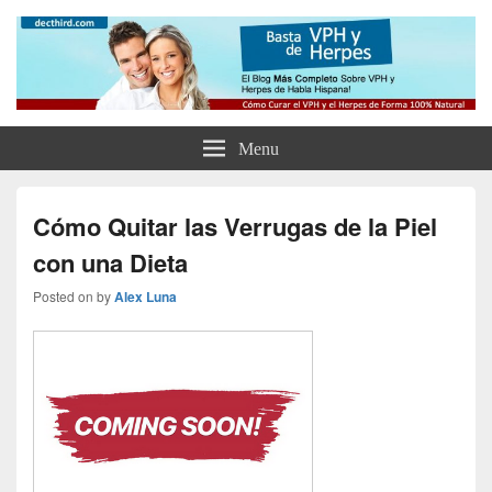
Como Curar el Virus del Papiloma
Como Tratar el VPH, el Herpes y Eliminar tus Verrugas Para Siempre
Humano y el Herpes de Forma
Natural y Eliminar las Verrugas
Menu
Genitales
Cómo Quitar las Verrugas de la Piel
con una Dieta
Posted on
by
Alex Luna