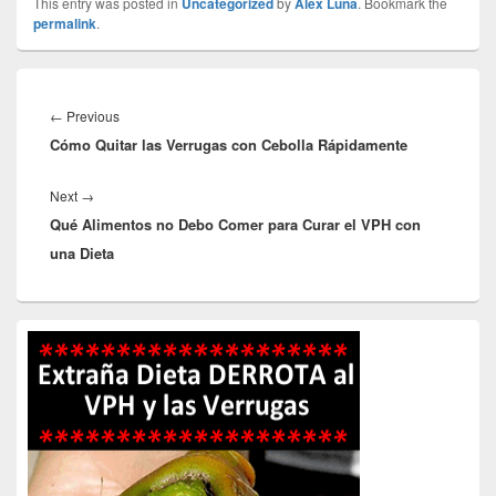
This entry was posted in
Uncategorized
by
Alex Luna
. Bookmark the
permalink
.
Navegación
de
Previous
←
Previous
entradas
Cómo Quitar las Verrugas con Cebolla Rápidamente
post:
Next
Next
→
Qué Alimentos no Debo Comer para Curar el VPH con
post:
una Dieta
Primary
Sidebar
Widget
Area