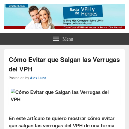
Como Curar el Virus del Papiloma
Como Tratar el VPH, el Herpes y Eliminar tus Verrugas Para Siempre
Humano y el Herpes de Forma
Natural y Eliminar las Verrugas
Menu
Genitales
Cómo Evitar que Salgan las Verrugas
del VPH
Posted on
by
Alex Luna
En este artículo te quiero mostrar cómo evitar
que salgan las verrugas del VPH de una forma