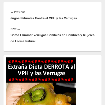
Navegación
de
Previous
←
Previous
entradas
Jugos Naturales Contra el VPH y las Verrugas
post:
Next
Next
→
Cómo Eliminar Verrugas Genitales en Hombres y Mujeres
post:
de Forma Natural
Primary
Sidebar
Widget
Area