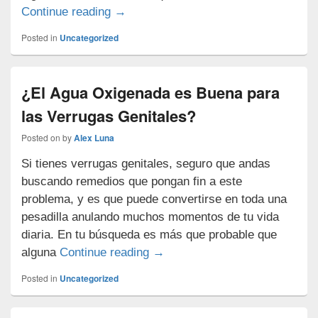
¿Es Posible Curar el VPH y Eliminar 
Continue reading
→
Posted in
Uncategorized
¿El Agua Oxigenada es Buena para
las Verrugas Genitales?
Posted on
by
Alex Luna
Si tienes verrugas genitales, seguro que andas
buscando remedios que pongan fin a este
problema, y es que puede convertirse en toda una
pesadilla anulando muchos momentos de tu vida
diaria. En tu búsqueda es más que probable que
¿El Agua Oxigenada es Buena p
alguna
Continue reading
→
Posted in
Uncategorized