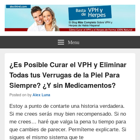
Como Curar el Virus del Papiloma
Como Tratar el VPH, el Herpes y Eliminar tus Verrugas Para Siempre
Humano y el Herpes de Forma
Natural y Eliminar las Verrugas
Menu
Genitales
¿Es Posible Curar el VPH y Eliminar
Todas tus Verrugas de la Piel Para
Siempre? ¿Y sin Medicamentos?
Posted on
by
Alex Luna
Estoy a punto de contarte una historia verdadera.
Si me crees serás muy bien recompensado. Si no
me crees… haré que valga la pena tu tiempo para
que cambies de parecer. Permíteme explicarte. Si
sigues el mismo sistema que te