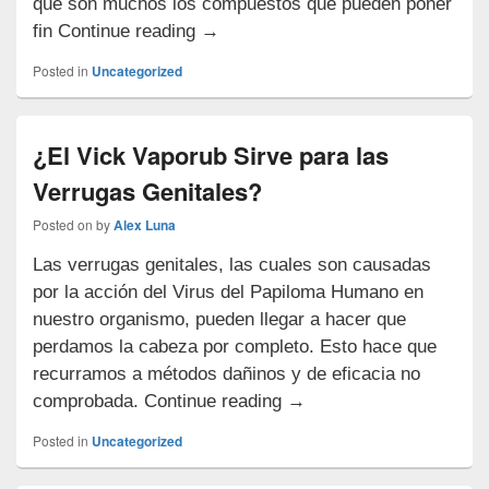
que son muchos los compuestos que pueden poner
¿Sirve
fin Continue reading
→
el
Posted in
Uncategorized
Alcohol
Etílico
para
¿El Vick Vaporub Sirve para las
las
Verrugas Genitales?
Verrugas
Genitales?
Posted on
by
Alex Luna
Las verrugas genitales, las cuales son causadas
por la acción del Virus del Papiloma Humano en
nuestro organismo, pueden llegar a hacer que
perdamos la cabeza por completo. Esto hace que
recurramos a métodos dañinos y de eficacia no
¿El
comprobada. Continue reading
→
Vick
Posted in
Uncategorized
Vaporub
Sirve