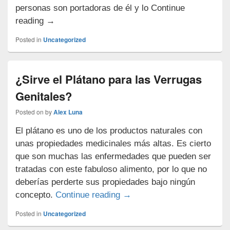
personas son portadoras de él y lo Continue
¿La
reading
→
Moringa
Posted in
Uncategorized
Sirve
para
las
¿Sirve el Plátano para las Verrugas
Verrugas
Genitales?
Genitales?
Posted on
by
Alex Luna
El plátano es uno de los productos naturales con
unas propiedades medicinales más altas. Es cierto
que son muchas las enfermedades que pueden ser
tratadas con este fabuloso alimento, por lo que no
deberías perderte sus propiedades bajo ningún
¿Sirve el Plátano para las 
concepto.
Continue reading
→
Posted in
Uncategorized