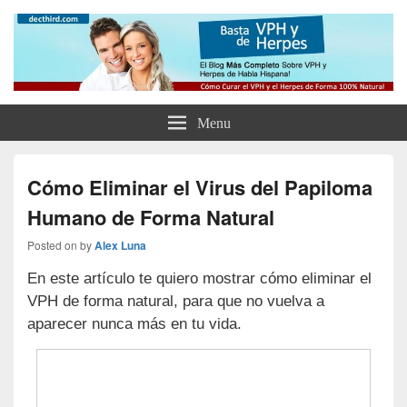
Como Curar el Virus del Papiloma
Como Tratar el VPH, el Herpes y Eliminar tus Verrugas Para Siempre
Humano y el Herpes de Forma
Natural y Eliminar las Verrugas
Menu
Genitales
Cómo Eliminar el Virus del Papiloma
Humano de Forma Natural
Posted on
by
Alex Luna
En este artículo te quiero mostrar cómo eliminar el
VPH de forma natural, para que no vuelva a
aparecer nunca más en tu vida.