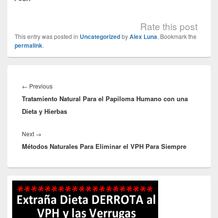
Rate this post
This entry was posted in
Uncategorized
by
Alex Luna
. Bookmark the
permalink
.
Navegación
de
Previous
←
Previous
entradas
Tratamiento Natural Para el Papiloma Humano con una
post:
Dieta y Hierbas
Next
Next
→
Métodos Naturales Para Eliminar el VPH Para Siempre
post:
Primary
Sidebar
Widget
Area