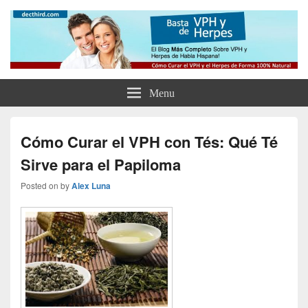
Como Curar el Virus del Papiloma
Como Tratar el VPH, el Herpes y Eliminar tus Verrugas Para Siempre
Humano y el Herpes de Forma
Natural y Eliminar las Verrugas
Menu
Genitales
Cómo Curar el VPH con Tés: Qué Té
Sirve para el Papiloma
Posted on
by
Alex Luna