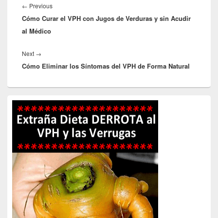
de
Previous
←
Previous
entradas
Cómo Curar el VPH con Jugos de Verduras y sin Acudir
post:
al Médico
Next
Next
→
Cómo Eliminar los Síntomas del VPH de Forma Natural
post:
Primary
Sidebar
Widget
Area