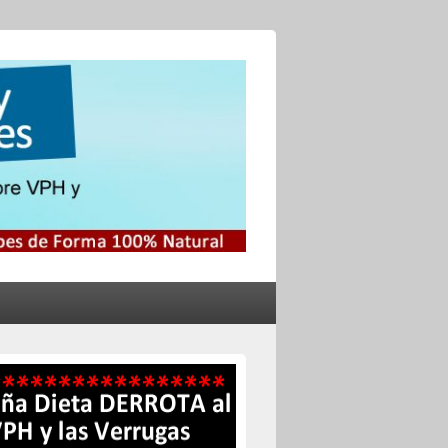
no y el Herpes
s Genitales