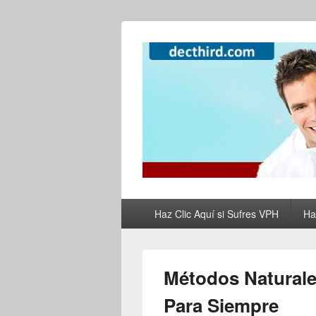
Como Curar el
Como Tratar el VPH, el Herpes y Elimi
de Forma Natur
Primary
Haz Clic Aquí si Sufres VPH
Ha
menu
Métodos Naturale
Para Siempre