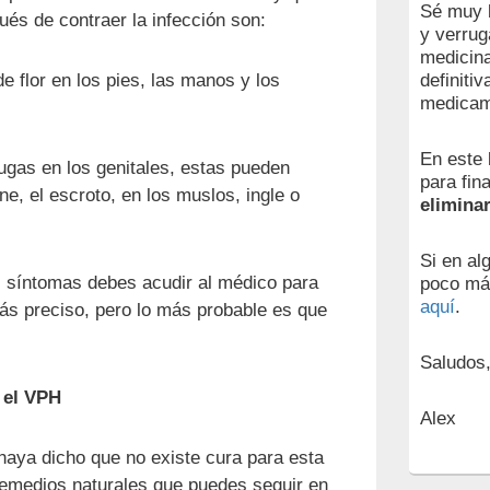
Sé muy b
s de contraer la infección son:
y verrug
medicina
definiti
e flor en los pies, las manos y los
medicam
En este 
ugas en los genitales, estas pueden
para fin
ne, el escroto, en los muslos, ingle o
elimina
Si en al
s síntomas debes acudir al médico para
poco má
aquí
.
ás preciso, pero lo más probable es que
Saludos
 el VPH
Alex
haya dicho que no existe cura para esta
remedios naturales que puedes seguir en