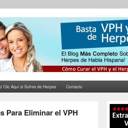
 Virus del Papiloma Huma
nar tus Verrugas Para Siempre
al y Eliminar las Verruga
z Clic Aquí si Sufres de Herpes
Contacto
Primary
Sidebar
s Para Eliminar el VPH
Widget
Area