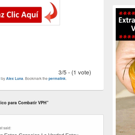
3/5 - (1 vote)
d
by
Alex Luna
. Bookmark the
permalink
.
lico para Combatir VPH”
at
said: