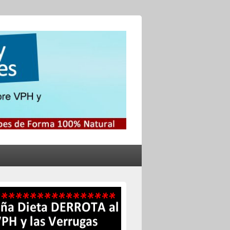
no y el Herpes
s Genitales