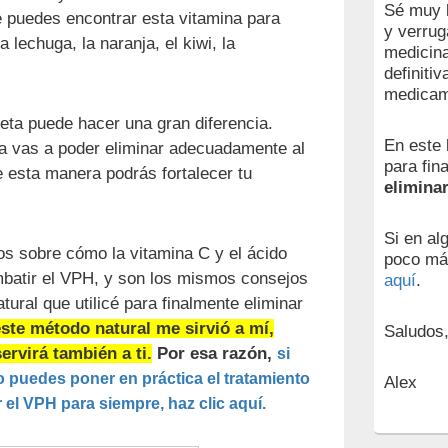
Sé muy b
 puedes encontrar esta vitamina para
y verrug
a lechuga, la naranja, el kiwi, la
medicina
definiti
medicam
eta puede hacer una gran diferencia.
En este 
a vas a poder eliminar adecuadamente al
para fin
e esta manera podrás fortalecer tu
elimina
Si en al
os sobre cómo la vitamina C y el ácido
poco má
mbatir el VPH, y son los mismos consejos
aquí
.
ural que utilicé para finalmente eliminar
este método natural me sirvió a mí,
Saludos
rvirá también a ti.
Por esa razón,
si
 puedes poner en práctica el tratamiento
Alex
el VPH para siempre, haz clic aquí.