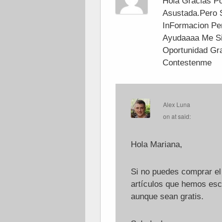
Hola Gracias P
Asustada.Pero 
InFormacion Pe
Ayudaaaa Me Si
Oportunidad Gr
Contestenme
Alex Luna
on
at
said:
Hola Mariana,
Si no puedes comprar el 
artículos que hemos esc
aunque sean gratis.