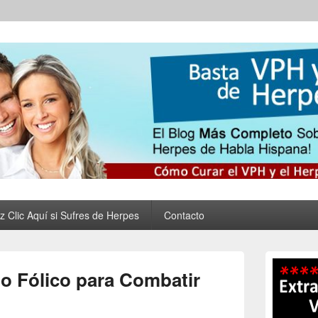
 Virus del Papiloma Huma
nar tus Verrugas Para Siempre
al y Eliminar las Verruga
z Clic Aquí si Sufres de Herpes
Contacto
Primary
Sidebar
do Fólico para Combatir
Widget
Area