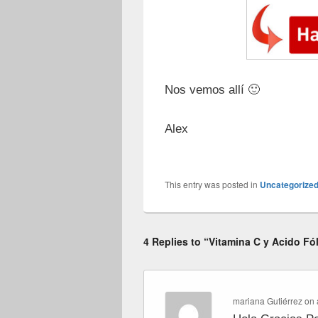
Nos vemos allí 🙂
Alex
This entry was posted in
Uncategorize
4 Replies to “Vitamina C y Acido Fó
mariana Gutiérrez
on