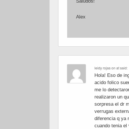
Saludos!
Alex
leidy rojas
on
at
said:
Hola! Eso de in
acido folico su
me lo detectar
realizaron un q
sorpresa el dr 
verrugas externa
diferencia q ya 
cuando tenia el