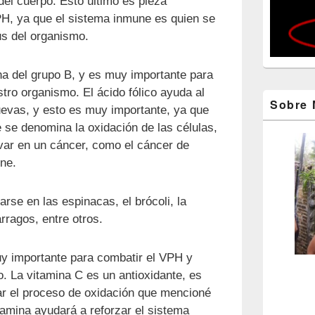
del cuerpo. Esto último es pieza
PH, ya que el sistema inmune es quien se
us del organismo.
ina del grupo B, y es muy importante para
tro organismo. El ácido fólico ayuda al
Sobre 
uevas, y esto es muy importante, ya que
 se denomina la oxidación de las células,
var en un cáncer, como el cáncer de
ene.
arse en las espinacas, el brócoli, la
rragos, entre otros.
y importante para combatir el VPH y
o. La vitamina C es un antioxidante, es
ar el proceso de oxidación que mencioné
amina ayudará a reforzar el sistema