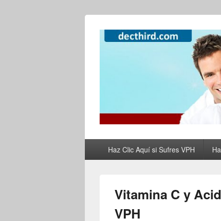
Como Curar el
Como Tratar el VPH, el Herpes y Elimi
de Forma Natur
Primary
Haz Clic Aquí si Sufres VPH
Ha
menu
Vitamina C y Aci
VPH