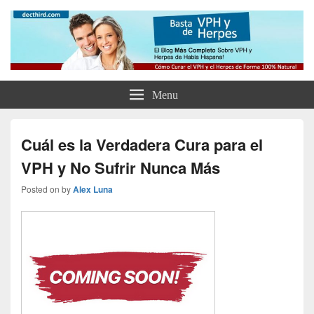
Como Curar el Virus del Papiloma
Como Tratar el VPH, el Herpes y Eliminar tus Verrugas Para Siempre
Humano y el Herpes de Forma
Natural y Eliminar las Verrugas
Menu
Genitales
Cuál es la Verdadera Cura para el
VPH y No Sufrir Nunca Más
Posted on
by
Alex Luna