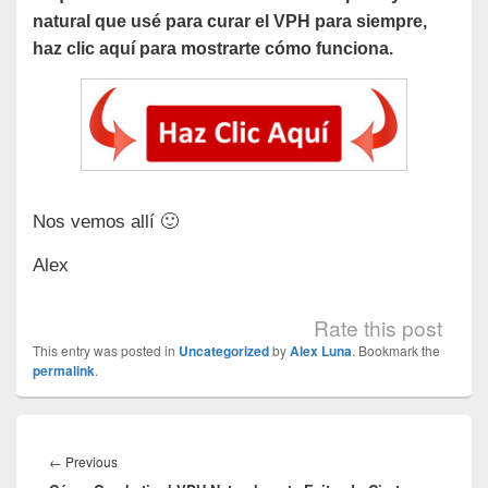
natural que usé para curar el VPH para siempre,
haz clic aquí para mostrarte cómo funciona.
Nos vemos allí 🙂
Alex
Rate this post
This entry was posted in
Uncategorized
by
Alex Luna
. Bookmark the
permalink
.
Navegación
de
Previous
←
Previous
entradas