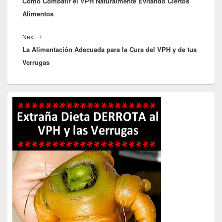
Cómo Combatir el VPH Naturalmente Evitando Ciertos
post:
Alimentos
Next
Next
→
La Alimentación Adecuada para la Cura del VPH y de tus
post:
Verrugas
Primary
Sidebar
Widget
Area