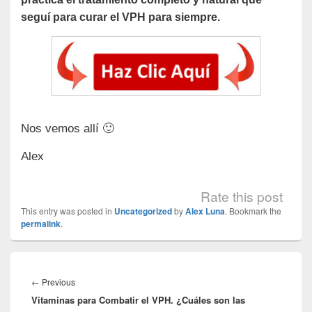
seguí para curar el VPH para siempre.
Nos vemos allí 🙂
Alex
Rate this post
This entry was posted in
Uncategorized
by
Alex Luna
. Bookmark the
permalink
.
Navegación
de
Previous
←
Previous
entradas
Vitaminas para Combatir el VPH. ¿Cuáles son las
post: