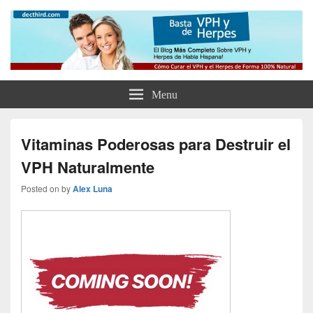
Como Curar el Virus del Papiloma
Como Tratar el VPH, el Herpes y Eliminar tus Verrugas Para Siempre
Humano y el Herpes de Forma
Natural y Eliminar las Verrugas
Menu
Genitales
Vitaminas Poderosas para Destruir el
VPH Naturalmente
Posted on
by
Alex Luna