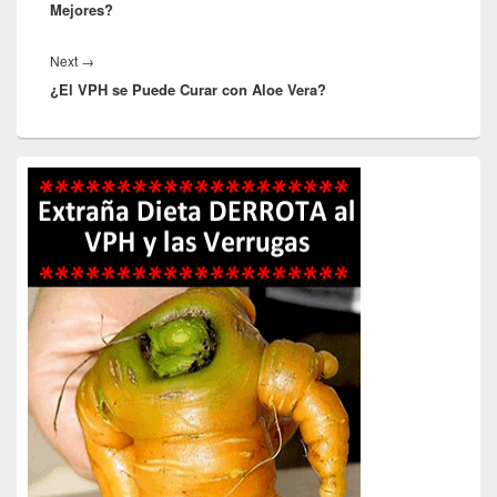
Mejores?
Next
Next
→
¿El VPH se Puede Curar con Aloe Vera?
post:
Primary
Sidebar
Widget
Area