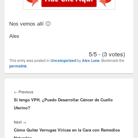
Nos vemos allí 🙂
Alex
5/5 - (3 votes)
This entry was posted in
Uncategorized
by
Alex Luna
. Bookmark the
permalink
.
Navegación
de
Previous
←
Previous
entradas
Si tengo VPH, ¿Puedo Desarrollar Cáncer de Cuello
post:
Uterino?
Next
Next
→
Cómo Quitar Verrugas Víricas en la Cara con Remedios
post:
Naturales