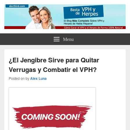
Como Curar el Virus del Papiloma
Como Tratar el VPH, el Herpes y Eliminar tus Verrugas Para Siempre
Humano y el Herpes de Forma
Natural y Eliminar las Verrugas
Menu
Genitales
¿El Jengibre Sirve para Quitar
Verrugas y Combatir el VPH?
Posted on
by
Alex Luna