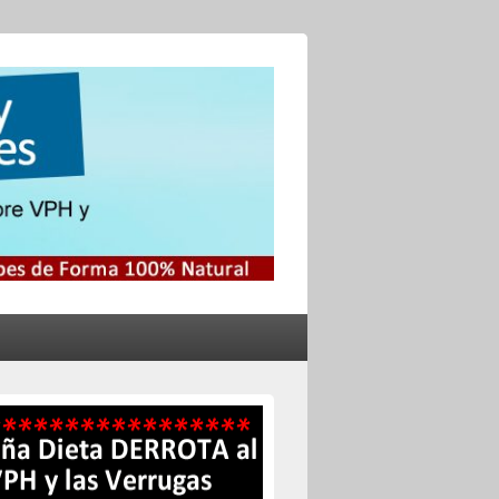
no y el Herpes
s Genitales