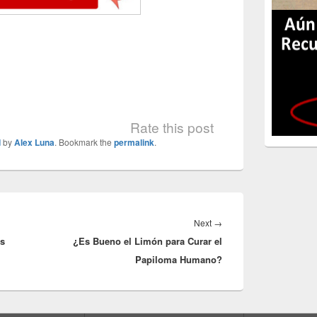
Rate this post
d
by
Alex Luna
. Bookmark the
permalink
.
Next
Next
→
as
¿Es Bueno el Limón para Curar el
post:
Papiloma Humano?