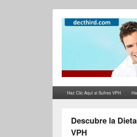
Como Curar el
Como Tratar el VPH, el Herpes y Elimi
de Forma Natur
Primary
Haz Clic Aquí si Sufres VPH
Ha
menu
Descubre la Dieta
VPH