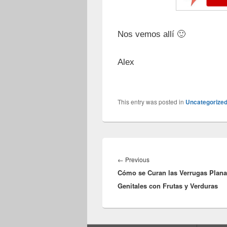
Nos vemos allí 🙂
Alex
This entry was posted in
Uncategorize
Navegación
de
Previous
←
Previous
entradas
Cómo se Curan las Verrugas Plan
post:
Genitales con Frutas y Verduras