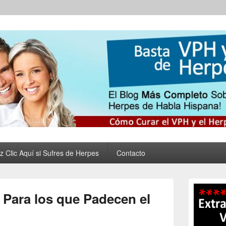
 Virus del Papiloma Huma
nar tus Verrugas Para Siempre
al y Eliminar las Verruga
z Clic Aquí si Sufres de Herpes
Contacto
Primary
Sidebar
 Para los que Padecen el
Widget
Area